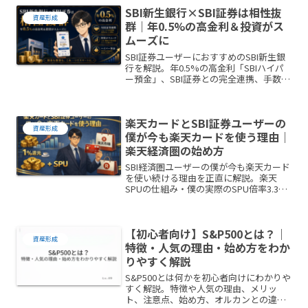
SBI新生銀行×SBI証券は相性抜
資産形成
群｜年0.5%の高金利＆投資がス
ムーズに
SBI証券ユーザーにおすすめのSBI新生銀
行を解説。年0.5%の高金利「SBIハイパ
ー預金」、SBI証券との完全連携、手数料
優遇（ATM何回でも無料）まで、他の高
金利銀行とも比較しながら正直にレビュ
ーしました。
楽天カードとSBI証券ユーザーの
資産形成
僕が今も楽天カードを使う理由｜
楽天経済圏の始め方
SBI経済圏ユーザーの僕が今も楽天カード
を使い続ける理由を正直に解説。楽天
SPUの仕組み・僕の実際のSPU倍率3.3
倍・楽天経済圏の始め方まで、初心者に
もわかりやすくまとめました。
【初心者向け】S&P500とは？｜
資産形成
特徴・人気の理由・始め方をわか
りやすく解説
S&P500とは何かを初心者向けにわかりや
すく解説。特徴や人気の理由、メリッ
ト、注意点、始め方、オルカンとの違い