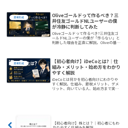
まで図解付きでやさしく紹介します。
Oliveゴールドって作るべき？三
資産形成
井住友ゴールドNLユーザーの僕
が冷静に判断してみた
Oliveゴールドって作るべき?三井住友ゴ
ールドNLユーザーの僕が「作らない」と
判断した理由を正直に解説。Oliveの基本
情報・3つのランク・三井住友ゴールド
NLとの違い・メリットデメリットまでフ
ェアに整理しました。
【初心者向け】iDeCoとは?｜仕
資産形成
組み・メリット・始め方をわかり
やすく解説
iDeCoとは何かを初心者向けにわかりや
すく解説。仕組み、節税メリット、デメ
リット、向いている人、始め方まで実用
的に整理します。新NISAとの違いも触れ
ています。
【初心者向け】株とは？｜初心者にもわ
かりやすく仕組みを解説